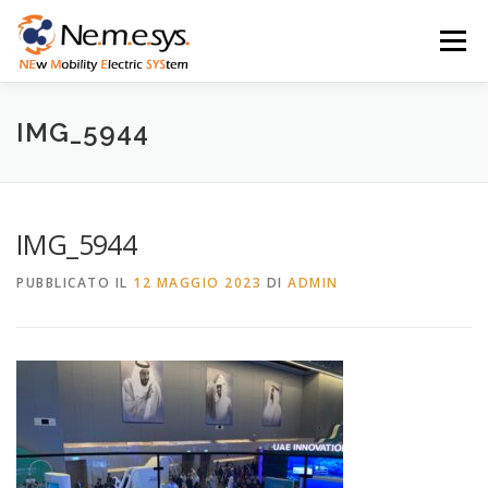
Passa
al
Menu
contenuto
CHI SIAMO
PARTNER
LE NOSTRE TECNOLOGIE
IMG_5944
NEWS / DICONO DI NOI
CONTATTACI
IMG_5944
PUBBLICATO IL
12 MAGGIO 2023
DI
ADMIN