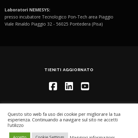
Laboratori NEMESYS:
presso incubatore Tecnologico Pon-Tech area Piaggio
Viale Rinaldo Piaggio 32 - 56025 Pontedera (Pisa)
TIENITI AGGIORNATO
Questo sito web fa uso dei cookie per migliorare la tua
esperienza. Continuando a navigare sul sito ne accetti
l'utilizzo
Copyright © 2021 Ne.m.e.sys | NEw Mobility Electrict SYStem |
Developed by
Petar Karan
Maggiori informazioni
Accetto
Cookie Settings