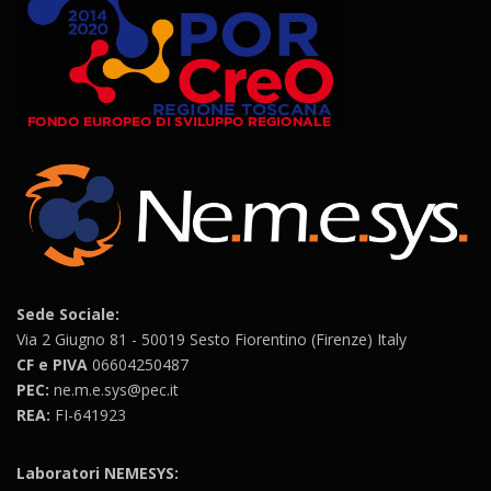
Sede Sociale:
Via 2 Giugno 81 - 50019 Sesto Fiorentino (Firenze) Italy
CF e PIVA
06604250487
PEC:
ne.m.e.sys@pec.it
REA:
FI-641923
Laboratori NEMESYS: